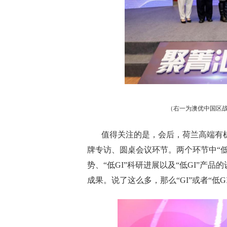
（右一为澳优中国区
值得关注的是，会后，荷兰高端有
牌专访、圆桌会议环节。两个环节中“
势、“低
GI
”科研进展以及“低
GI
”产品
成果。说了这么多，那么“
GI
”或者“低
G