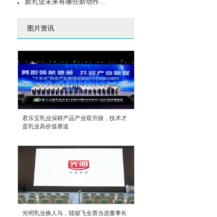
新乳业未来有哪些新动作？内生外拓 鲜酸双强
图片资讯
君乐宝乳业深耕产品产业双升级，技术才
是乳业高价值赛道
光明乳业换人马，陆骏飞全票当选董事长