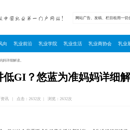
风向
乳业前沿
乳业学院
乳业生活
乳业商协会
乳业
准妈妈详细解读。
讲低GI？悠蓝为准妈妈详细
新资讯
|
点击：2632次
|
浏览：2632次