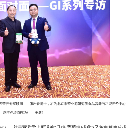
席营养专家顾问——张岩春博士，右为北京市营业源研究所食品营养与功能评价中心
副主任
/
副研究员——王鑫）
ex
），就是营养学上所说的“升糖
(
葡萄糖
)
指数”
(
又称血糖生成指