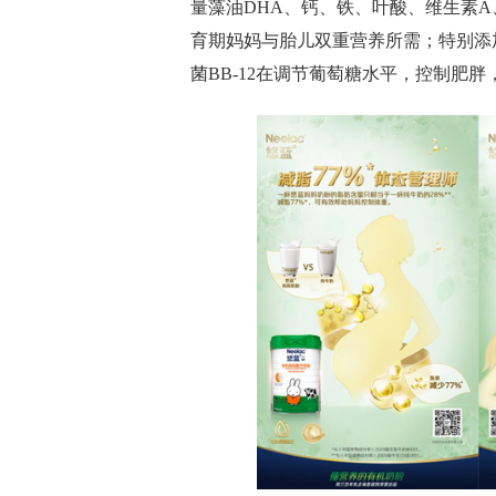
量藻油
DHA
、钙、铁、叶酸、维生素
A
育期妈妈与胎儿双重营养所需；特别添
菌
BB-12
在调节葡萄糖水平，控制肥胖