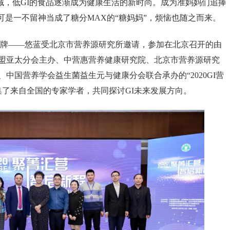
域，低
GI
的食品逐渐成为健康生活的新时尚。成为准妈妈们追捧
，可是一不留神当成了糖分
MAX
的“糖妈妈”，烦恼也随之而来。
牌——悠蓝受北京市营养源研究所邀请，参加在北京召开的由
盟亚太分会主办、中营惠营养健康研究院、北京市营养源研究
、中国营养学会益生菌益生元与健康分会联合承办的“
2020GI
营
集了来自全国的专家学者，共同探讨
GI
未来发展方向。