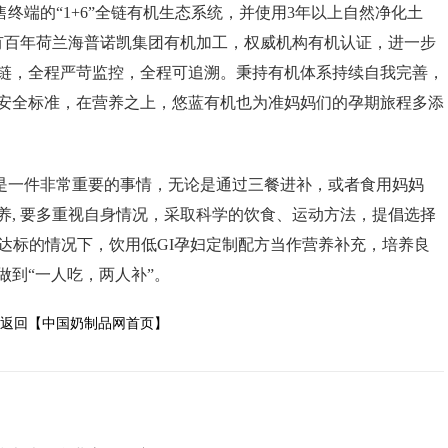
售终端的“
1+6
”全链有机生态系统，并使用
3
年以上自然净化土
有百年荷兰海普诺凯集团有机加工，权威机构有机认证，进一步
链，全程严苛监控，全程可追溯。秉持有机体系持续自我完善，
安全标准，在营养之上，悠蓝有机也为准妈妈们的孕期旅程多添
是一件非常重要的事情，无论是通过三餐进补，或者食用妈妈
养
,
要多重视自身情况，采取科学的饮食、运动方法，提倡选择
达标的情况下，饮用低
GI
孕妇定制配方当作营养补充，培养良
做到“一人吃，两人补”。
返回【中国奶制品网首页】