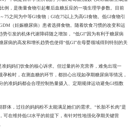
的比例，是衡量食物引起餐后血糖反应的一项生理学参数。目前
～
75
之间为中等
GI
食物；
GI
在
75
以上为高
GI
食物。低
GI
食物引
GDM
（妊娠糖尿病）患者选择食物。随着饮食习惯的改变和运
趋势引发的机体代谢障碍随之增加， “低
GI
”因为有利于糖尿病
糖尿病的高发和增长趋势也使得“低
GI
”在母婴领域得到特别的关
取是准妈妈们饮食的核心诉求。但过量的补充营养，难免出现一
常规孕检时，在测血糖的环节，都担心出现如孕期糖尿病等情况，
分的准妈妈都会合理控制热量摄入、定期规律运动避免
GI
指数
期群体，过往的妈妈粉不太能满足她们的需求。“长胎不长肉”是
，可在维持低
GI
水平
的前提下，有针对性地强化孕期关键营
。