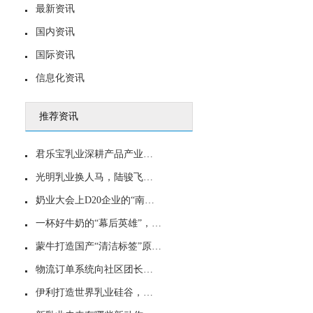
最新资讯
国内资讯
国际资讯
信息化资讯
推荐资讯
君乐宝乳业深耕产品产业双升级，技术才是乳业高价值赛道
光明乳业换人马，陆骏飞全票当选董事长
奶业大会上D20企业的“南昌共识”：蒙牛乳业倡议引发行业共鸣？
一杯好牛奶的“幕后英雄”，蒙牛乳业如何用MnmpX帮中小乳企“做好奶”？
蒙牛打造国产“清洁标签”原制奶酪 引领中国乳业向高端价值链跃升
物流订单系统向社区团长开放，光明乳业随心拼团加速升级
伊利打造世界乳业硅谷，全新全链赋能携手共富