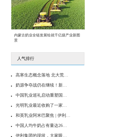
内蒙古奶业全链发展绘就千亿级产业新图
景
人气排行
高寒生态概念落地 北大荒完达山展“国粉梦之队”风采
奶源争夺战仍在继续！新乳业拟5840万美元入股澳亚投资
中国乳业巡礼启动重塑国产乳制品信心
光明乳业最近收购了一家益民一厂，牛奶和冰淇淋融合出新
和英乳业阿米巴聚焦 | 伊利、蒙牛…都在发力，这类酸奶将大爆发！
中国人均牛奶占有量达26公斤
伊利集团的现状，大家眼中的伊利是怎样的企业