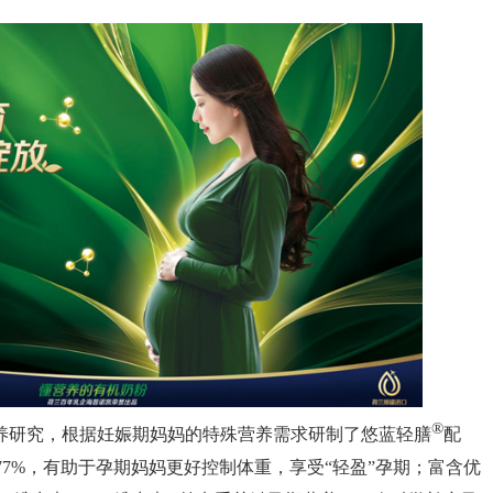
®
养研究，根据妊娠期妈妈的特殊营养需求研制了悠蓝轻膳
配
77%
，有助于孕期妈妈更好控制体重，享受“轻盈”孕期；富含优