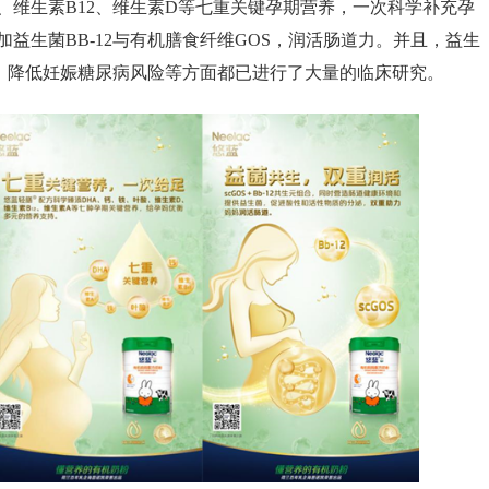
、维生素
B12
、维生素
D
等七重关键孕期营养，一次科学补充孕
加益生菌
BB-12
与有机膳食纤维
GOS
，润活肠道力。并且，益生
，降低妊娠糖尿病风险等方面都已进行了大量的临床研究。