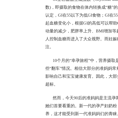
数
)
，即摄取的食物在体内转换成“糖”
认定，
GI
在
55
以下为低
GI
食物；
GI
在
55
起血糖变化小，根据
GI
的高低可以帮助
动量的减少，肥胖率上升、
BMI
增加等
人控制血糖而进入了大众视野。而妊娠
注。
10
个月的“幸孕旅程”中，营养摄
些“翻车”情况。相信大部分的准妈妈
影响自己和宝宝健康发育。因此，大部
超标。
然而，今天
90
后的准妈妈是主流孕
她们首要看重的。新一代的孕产妇奶粉
养，这才能受到新一代准妈妈们的青睐