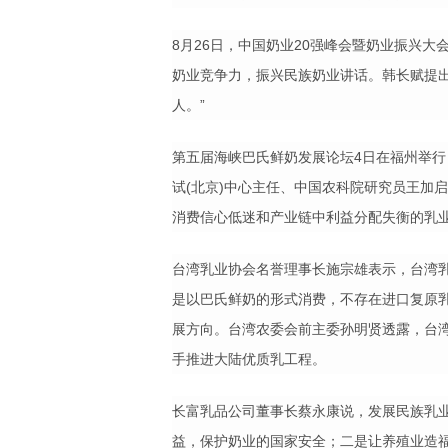
8
月
26
日，中国奶业
20
强峰会暨奶业振兴大
奶业竞争力，振兴民族奶业讲话。韩长赋提
人。
”
第五届海峡巴氏鲜奶发展论坛
4
日在福州举行
试
(
北京
)
中心主任、中国农科院研究员王加启
消费信心低迷和产业链中利益分配失衡的乳
台湾乳业协会名誉理事长施宗雄表示，台湾
是以巴氏鲜奶的形式消费，不存在进口复原
展方向。台湾农委会前主委孙明贤透露，台
手推进大陆优质乳工程。
长富乳品公司董事长蔡永康说，发展民族乳
益，保护奶业的国家安全；二是让养殖业造