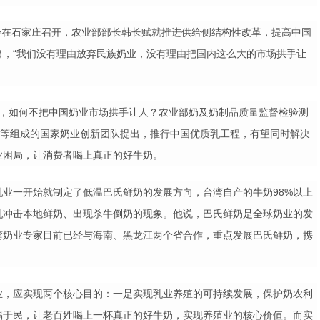
会在石家庄召开，农业部部长韩长赋就推进供给侧结构性改革，提高中国
出，
“
我们没有理由放弃民族奶业，没有理由把国内这么大的市场拱手让
，如何不把中国奶业市场拱手让人？农业部奶及奶制品质量监督检验测
等组成的国家奶业创新团队提出，推行中国优质乳工程，有望同时解决
业困局，让消费者喝上真正的好牛奶。
乳业一开始就制定了低温巴氏鲜奶的发展方向，台湾自产的牛奶
98%
以上
乳冲击本地鲜奶、出现杀牛倒奶的现象。他说，巴氏鲜奶是全球奶业的发
湾奶业专家目前已经与海南、黑龙江两个省合作，重点发展巴氏鲜奶，携
业，应实现两个核心目的：一是实现乳业养殖的可持续发展，保护奶农利
福于民，让老百姓喝上一杯真正的好牛奶，实现养殖业的核心价值。而实