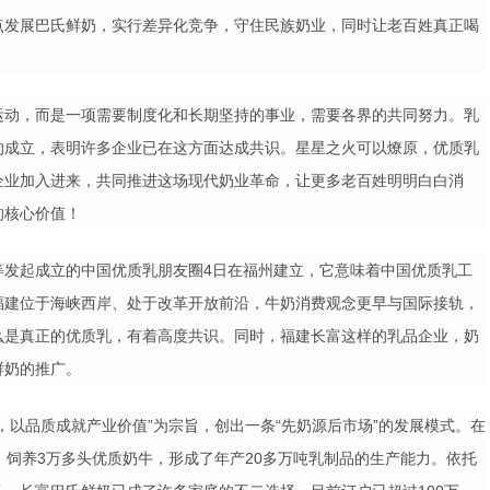
点发展巴氏鲜奶，实行差异化竞争，守住民族奶业，同时让老百姓真正喝
运动，而是一项需要制度化和长期坚持的事业，需要各界的共同努力。乳
的成立，表明许多企业已在这方面达成共识。星星之火可以燎原，优质乳
企业加入进来，共同推进这场现代奶业革命，让更多老百姓明明白白消
的核心价值！
等发起成立的中国优质乳朋友圈
4
日在福州建立，它意味着中国优质乳工
福建位于海峡西岸、处于改革开放前沿，牛奶消费观念更早与国际接轨，
么是真正的优质乳，有着高度共识。同时，福建长富这样的乳品企业，奶
鲜奶的推广。
，以品质成就产业价值
”
为宗旨，创出一条
“
先奶源后市场
”
的发展模式。在
，饲养
3
万多头优质奶牛，形成了年产
20
多万吨乳制品的生产能力。依托