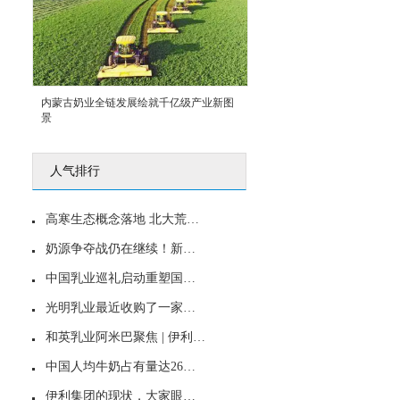
内蒙古奶业全链发展绘就千亿级产业新图
景
人气排行
高寒生态概念落地 北大荒完达山展“国粉梦之队”风采
奶源争夺战仍在继续！新乳业拟5840万美元入股澳亚投资
中国乳业巡礼启动重塑国产乳制品信心
光明乳业最近收购了一家益民一厂，牛奶和冰淇淋融合出新
和英乳业阿米巴聚焦 | 伊利、蒙牛…都在发力，这类酸奶将大爆发！
中国人均牛奶占有量达26公斤
伊利集团的现状，大家眼中的伊利是怎样的企业