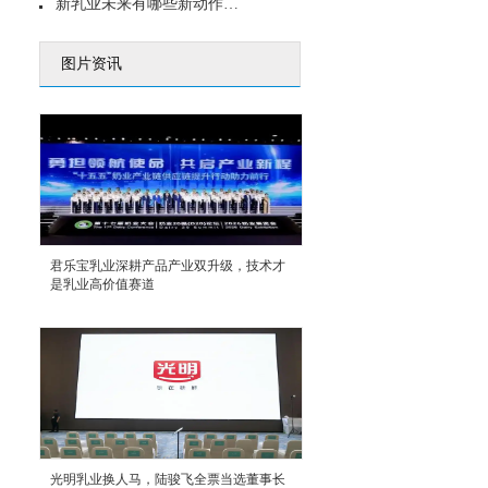
新乳业未来有哪些新动作？内生外拓 鲜酸双强
图片资讯
君乐宝乳业深耕产品产业双升级，技术才
是乳业高价值赛道
光明乳业换人马，陆骏飞全票当选董事长