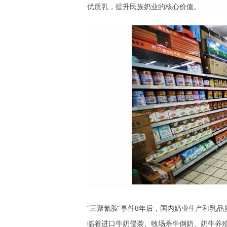
优质乳，提升民族奶业的核心价值。
“
三聚氰胺
”
事件
8
年后，国内奶业生产和乳品
临着进口牛奶侵袭、牧场杀牛倒奶、奶牛养