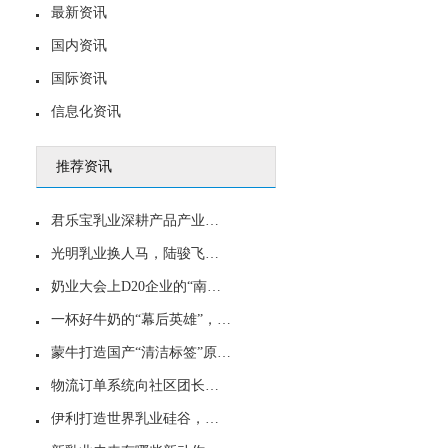
最新资讯
国内资讯
国际资讯
信息化资讯
推荐资讯
君乐宝乳业深耕产品产业双升级，技术才是乳业高价值赛道
光明乳业换人马，陆骏飞全票当选董事长
奶业大会上D20企业的“南昌共识”：蒙牛乳业倡议引发行业共鸣？
一杯好牛奶的“幕后英雄”，蒙牛乳业如何用MnmpX帮中小乳企“做好奶”？
蒙牛打造国产“清洁标签”原制奶酪 引领中国乳业向高端价值链跃升
物流订单系统向社区团长开放，光明乳业随心拼团加速升级
伊利打造世界乳业硅谷，全新全链赋能携手共富